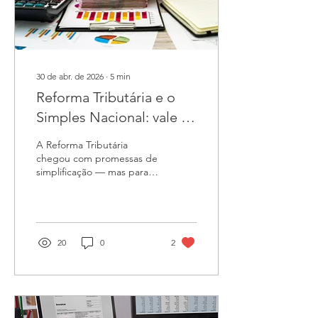
odontológicos,
fisioterapeutas, psicólogos,
nutricionistas,
fonoaudiólogos,...
30 de abr. de 2026
∙
5
min
Reforma Tributária e o
Simples Nacional: vale a
pena optar pelo IBS e
A Reforma Tributária
CBS separado?
chegou com promessas de
simplificação — mas para
as empresas do Simples
Nacional, ela trouxe
também novas escolhas
estratégicas que precisam
ser feitas com cuidado.
20
0
2
Uma das mais importantes:
optar ou não pelo
recolhimento de IBS e CBS
fora do Simples. O que
muda com a Reforma