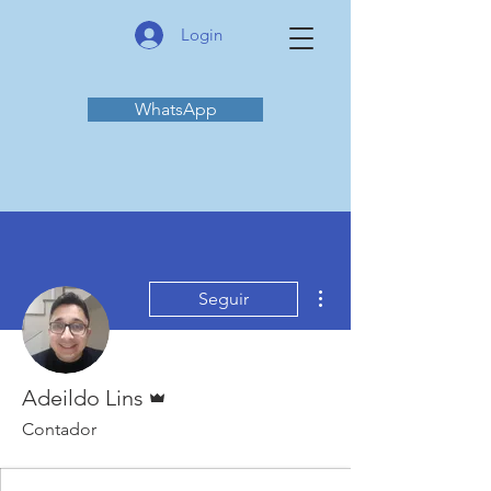
Login
WhatsApp
Mais ações
Seguir
Administrador
Adeildo Lins
Contador