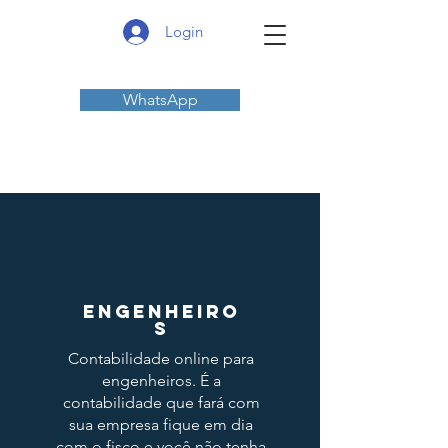
Login
WhatsApp
ENGENHEIRO
S
Contabilidade online para
engenheiros. É a
contabilidade que fará com
sua empresa fique em dia
com o fisco e você não tenha