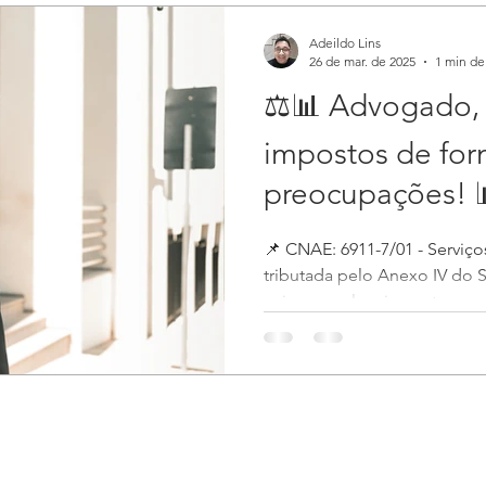
Adeildo Lins
26 de mar. de 2025
1 min de 
⚖️📊 Advogado,
impostos de for
preocupações! 
📌 CNAE: 6911-7/01 - Serviço
tributada pelo Anexo IV do Simples Nacional, o que
exige um planejamento...