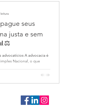
leitura
 pague seus
ma justa e sem
📊⚖️
s advocatícios A advocacia é