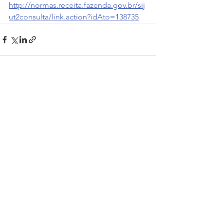
http://normas.receita.fazenda.gov.br/sij
ut2consulta/link.action?idAto=138735
Ver tudo
Posts recentes