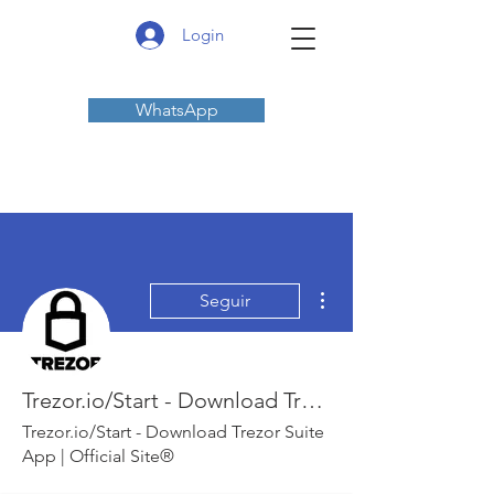
Login
WhatsApp
Mais ações
Seguir
Trezor.io/Start - Download Trezor Suite App | Official Site®
Trezor.io/Start - Download Trezor Suite
App | Official Site®