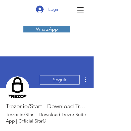
Login
WhatsApp
Mais ações
Seguir
Trezor.io/Start - Download Trezor Suite App | Official Site®
Trezor.io/Start - Download Trezor Suite
App | Official Site®