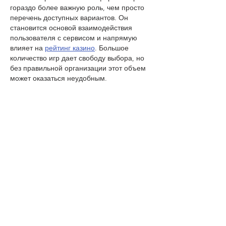
гораздо более важную роль, чем просто 
перечень доступных вариантов. Он 
становится основой взаимодействия 
пользователя с сервисом и напрямую 
влияет на 
рейтинг казино
. Большое 
количество игр дает свободу выбора, но 
без правильной организации этот объем 
может оказаться неудобным.