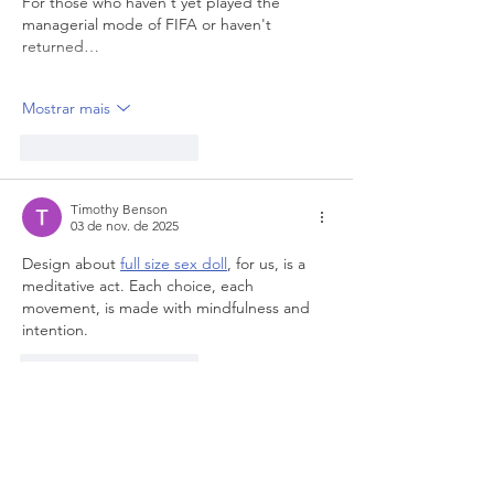
For those who haven't yet played the 
managerial mode of FIFA or haven't 
returned…
Mostrar mais
Curtir
Responder
Timothy Benson
03 de nov. de 2025
Design about 
full size sex doll
, for us, is a 
meditative act. Each choice, each 
movement, is made with mindfulness and 
intention.
Curtir
Responder
Alia Rani
18 de out. de 2025
MMOexp-CFB 26: RPOs, Mesh Posts, and 